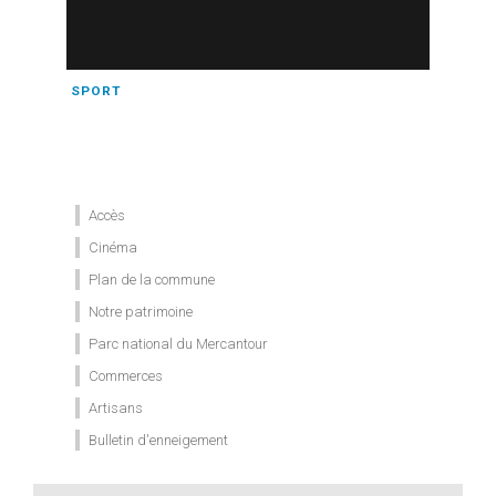
SPORT
Accès
Cinéma
Plan de la commune
Notre patrimoine
Parc national du Mercantour
Commerces
Artisans
Bulletin d'enneigement