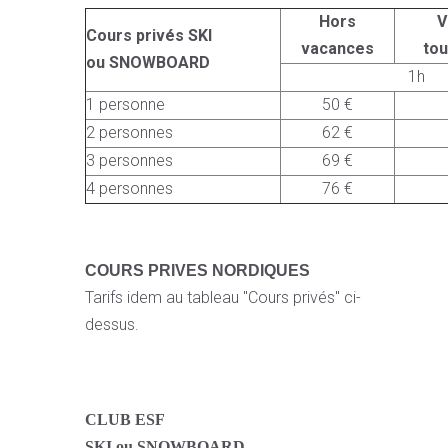
Hors
V
Cours privés SKI
vacances
to
ou SNOWBOARD
1h
1 personne
50 €
2 personnes
62 €
3 personnes
69 €
4 personnes
76 €
COURS PRIVES NORDIQUES
Tarifs idem au tableau "Cours privés" ci-
dessus.
CLUB ESF
SKI ou SNOWBOARD