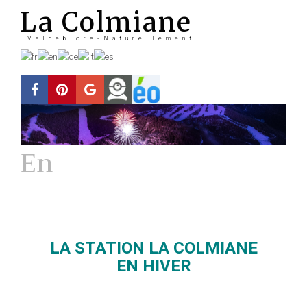
La Colmiane
Valdeblore-Naturellement
En
Hiver
La station
LA STATION LA COLMIANE
EN HIVER