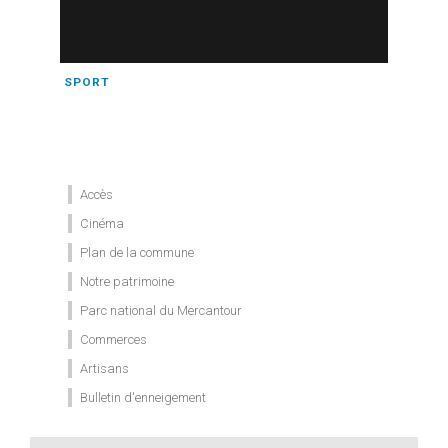
SPORT
Accès
Cinéma
Plan de la commune
Notre patrimoine
Parc national du Mercantour
Commerces
Artisans
Bulletin d'enneigement