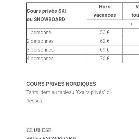
Hors
V
Cours privés SKI
vacances
to
ou SNOWBOARD
1h
1 personne
50 €
2 personnes
62 €
3 personnes
69 €
4 personnes
76 €
COURS PRIVES NORDIQUES
Tarifs idem au tableau "Cours privés" ci-
dessus.
CLUB ESF
SKI ou SNOWBOARD