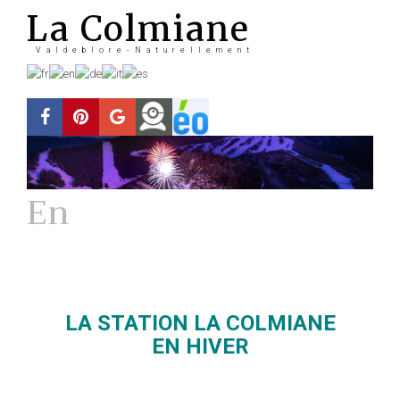
La Colmiane
Valdeblore-Naturellement
En
Hiver
La station
LA STATION LA COLMIANE
EN HIVER