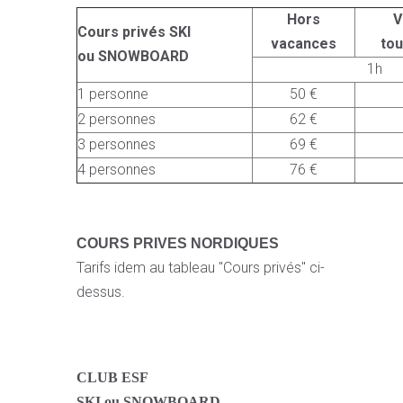
Hors
V
Cours privés SKI
vacances
to
ou SNOWBOARD
1h
1 personne
50 €
2 personnes
62 €
3 personnes
69 €
4 personnes
76 €
COURS PRIVES NORDIQUES
Tarifs idem au tableau "Cours privés" ci-
dessus.
CLUB ESF
SKI ou SNOWBOARD