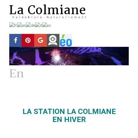
La Colmiane
Valdeblore-Naturellement
En
Hiver
La station
LA STATION LA COLMIANE
EN HIVER