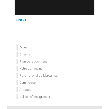
SPORT
Accès
Cinéma
Plan de la commune
Notre patrimoine
Parc national du Mercantour
Commerces
Artisans
Bulletin d'enneigement