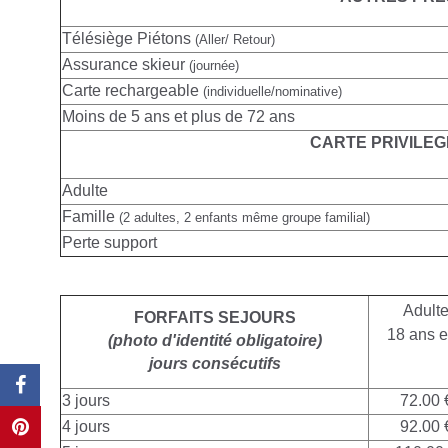
Télésiège Piétons
(Aller/ Retour)
Assurance skieur
(journée)
Carte rechargeable
(individuelle/nominative)
Moins de 5 ans et plus de 72 ans
CARTE PRIVILEG
Adulte
Famille
(2 adultes, 2 enfants même groupe familial)
Perte support
Adult
FORFAITS SEJOURS
18 ans e
(photo d'identité obligatoire)
jours consécutifs
3 jours
72.00 
4 jours
92.00 