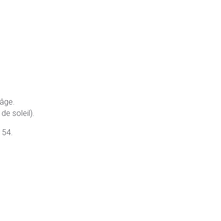
 âge.
de soleil).
 54.