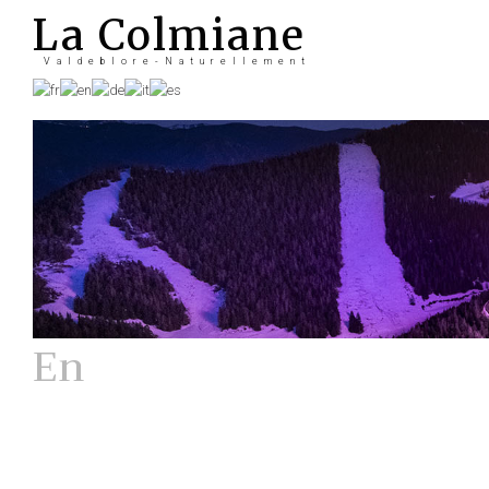
La Colmiane
Valdeblore-Naturellement
En
Hiver
La station