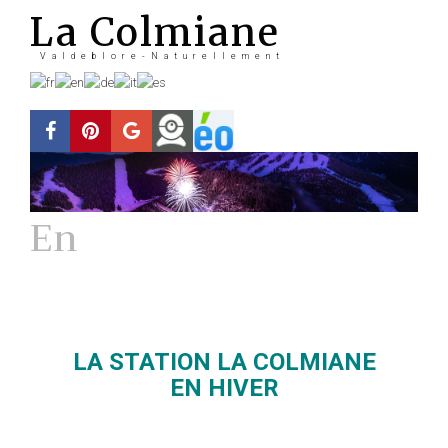
La Colmiane
Valdeblore-Naturellement
En
Hiver
La station
LA STATION LA COLMIANE
EN HIVER