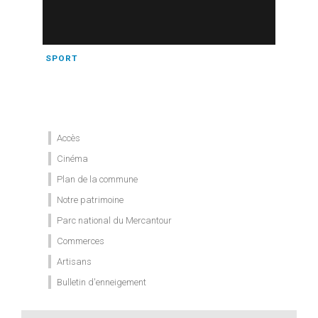
SPORT
Accès
Cinéma
Plan de la commune
Notre patrimoine
Parc national du Mercantour
Commerces
Artisans
Bulletin d'enneigement