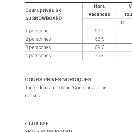
Hors
V
Cours privés SKI
vacances
to
ou SNOWBOARD
1h
1 personne
50 €
2 personnes
62 €
3 personnes
69 €
4 personnes
76 €
COURS PRIVES NORDIQUES
Tarifs idem au tableau "Cours privés" ci-
dessus.
CLUB ESF
SKI ou SNOWBOARD