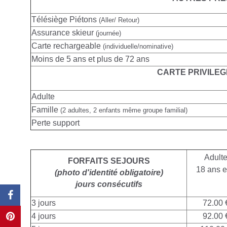
Télésiège Piétons
(Aller/ Retour)
Assurance skieur
(journée)
Carte rechargeable
(individuelle/nominative)
Moins de 5 ans et plus de 72 ans
CARTE PRIVILEG
Adulte
Famille
(2 adultes, 2 enfants même groupe familial)
Perte support
Adult
FORFAITS SEJOURS
18 ans e
(photo d'identité obligatoire)
jours consécutifs
3 jours
72.00 
4 jours
92.00 