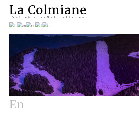
La Colmiane
Valdeblore-Naturellement
En
Hiver
La station