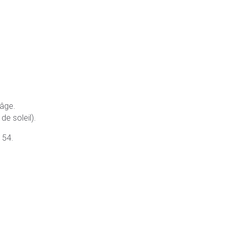
 âge.
de soleil).
 54.