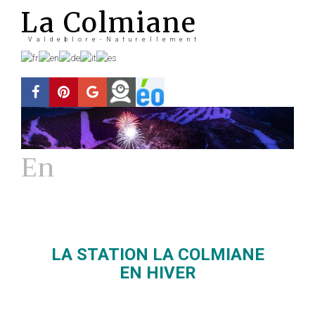
La Colmiane
Valdeblore-Naturellement
En
Hiver
La station
LA STATION LA COLMIANE
EN HIVER