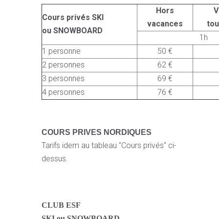
Hors
V
Cours privés SKI
vacances
to
ou SNOWBOARD
1h
1 personne
50 €
2 personnes
62 €
3 personnes
69 €
4 personnes
76 €
COURS PRIVES NORDIQUES
Tarifs idem au tableau "Cours privés" ci-
dessus.
CLUB ESF
SKI ou SNOWBOARD