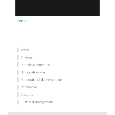
SPORT
Accès
Cinéma
Plan de la commune
Notre patrimoine
Parc national du Mercantour
Commerces
Artisans
Bulletin d'enneigement