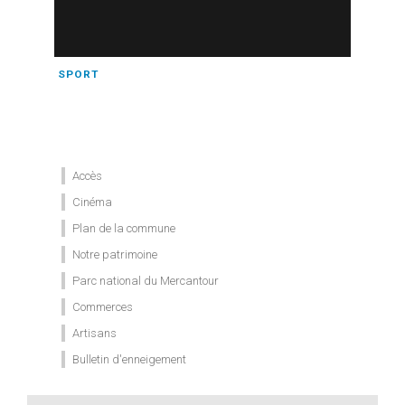
SPORT
Accès
Cinéma
Plan de la commune
Notre patrimoine
Parc national du Mercantour
Commerces
Artisans
Bulletin d'enneigement