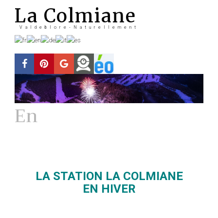
La Colmiane
Valdeblore-Naturellement
En
Hiver
La station
LA STATION LA COLMIANE
EN HIVER