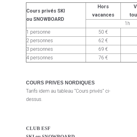
Hors
V
Cours privés SKI
vacances
to
ou SNOWBOARD
1h
1 personne
50 €
2 personnes
62 €
3 personnes
69 €
4 personnes
76 €
COURS PRIVES NORDIQUES
Tarifs idem au tableau "Cours privés" ci-
dessus.
CLUB ESF
SKI ou SNOWBOARD