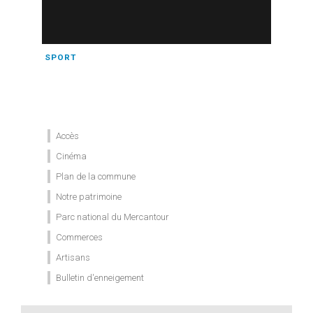
SPORT
Accès
Cinéma
Plan de la commune
Notre patrimoine
Parc national du Mercantour
Commerces
Artisans
Bulletin d'enneigement