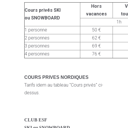
Hors
V
Cours privés SKI
vacances
to
ou SNOWBOARD
1h
1 personne
50 €
2 personnes
62 €
3 personnes
69 €
4 personnes
76 €
COURS PRIVES NORDIQUES
Tarifs idem au tableau "Cours privés" ci-
dessus.
CLUB ESF
SKI ou SNOWBOARD