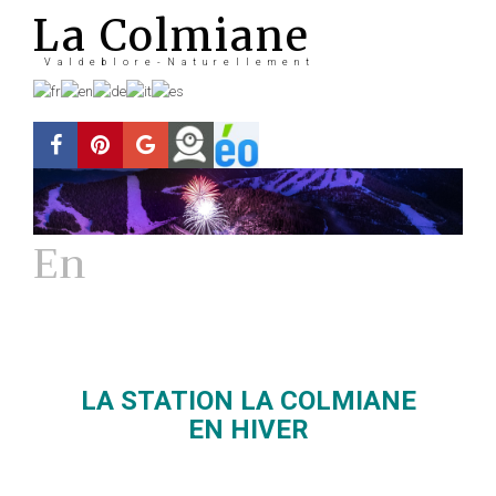
La Colmiane
Valdeblore-Naturellement
En
Hiver
La station
LA STATION LA COLMIANE
EN HIVER