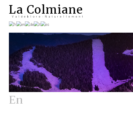
La Colmiane
Valdeblore-Naturellement
En
Hiver
La station