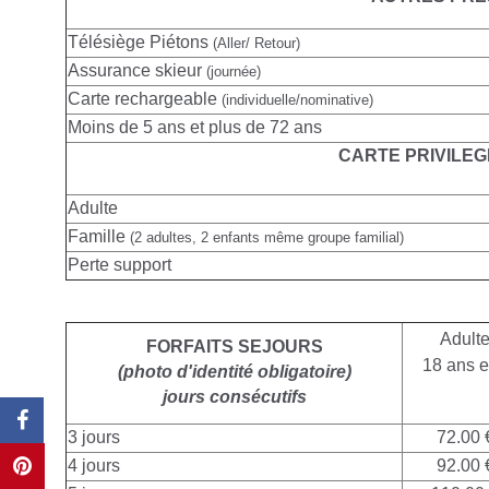
Télésiège Piétons
(Aller/ Retour)
Assurance skieur
(journée)
Carte rechargeable
(individuelle/nominative)
Moins de 5 ans et plus de 72 ans
CARTE PRIVILEG
Adulte
Famille
(2 adultes, 2 enfants même groupe familial)
Perte support
Adult
FORFAITS SEJOURS
18 ans e
(photo d'identité obligatoire)
jours consécutifs
3 jours
72.00 
4 jours
92.00 