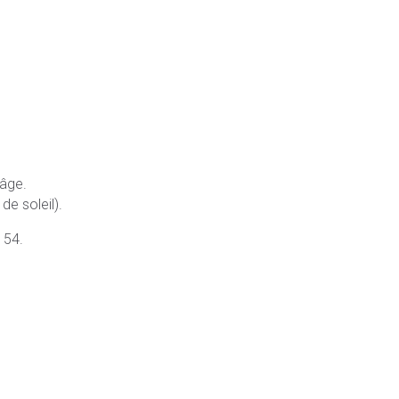
 âge.
de soleil).
 54.