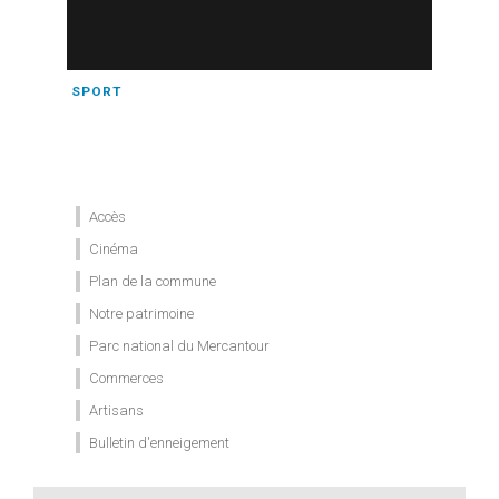
SPORT
Accès
Cinéma
Plan de la commune
Notre patrimoine
Parc national du Mercantour
Commerces
Artisans
Bulletin d'enneigement