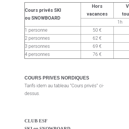
Hors
V
Cours privés SKI
vacances
to
ou SNOWBOARD
1h
1 personne
50 €
2 personnes
62 €
3 personnes
69 €
4 personnes
76 €
COURS PRIVES NORDIQUES
Tarifs idem au tableau "Cours privés" ci-
dessus.
CLUB ESF
SKI ou SNOWBOARD