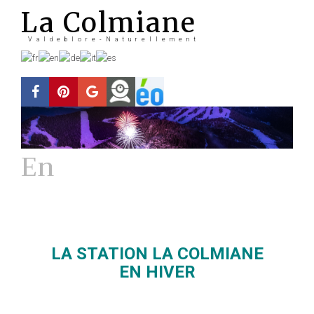
La Colmiane
Valdeblore-Naturellement
En
Hiver
La station
LA STATION LA COLMIANE
EN HIVER