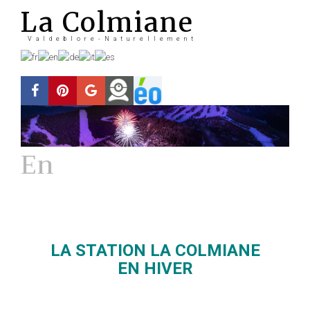
La Colmiane
Valdeblore-Naturellement
En
Hiver
La station
LA STATION LA COLMIANE
EN HIVER