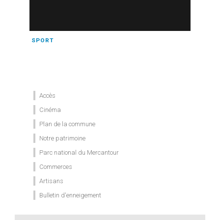
SPORT
Accès
Cinéma
Plan de la commune
Notre patrimoine
Parc national du Mercantour
Commerces
Artisans
Bulletin d'enneigement