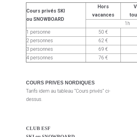
Hors
V
Cours privés SKI
vacances
to
ou SNOWBOARD
1h
1 personne
50 €
2 personnes
62 €
3 personnes
69 €
4 personnes
76 €
COURS PRIVES NORDIQUES
Tarifs idem au tableau "Cours privés" ci-
dessus.
CLUB ESF
SKI ou SNOWBOARD