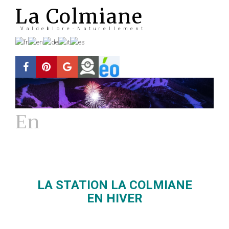
La Colmiane
Valdeblore-Naturellement
En
Hiver
La station
LA STATION LA COLMIANE
EN HIVER