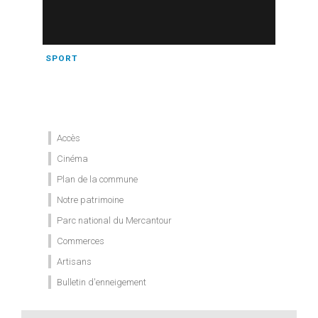
SPORT
Accès
Cinéma
Plan de la commune
Notre patrimoine
Parc national du Mercantour
Commerces
Artisans
Bulletin d'enneigement