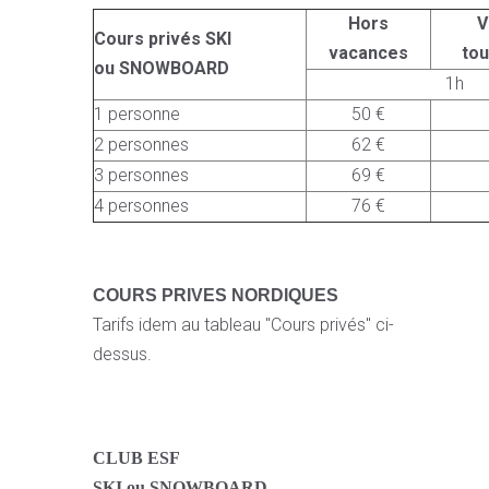
Hors
V
Cours privés SKI
vacances
to
ou SNOWBOARD
1h
1 personne
50 €
2 personnes
62 €
3 personnes
69 €
4 personnes
76 €
COURS PRIVES NORDIQUES
Tarifs idem au tableau "Cours privés" ci-
dessus.
CLUB ESF
SKI ou SNOWBOARD