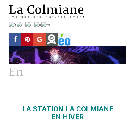
La Colmiane
Valdeblore-Naturellement
En
Hiver
La station
LA STATION LA COLMIANE
EN HIVER