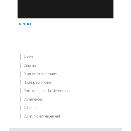
SPORT
Accès
Cinéma
Plan de la commune
Notre patrimoine
Parc national du Mercantour
Commerces
Artisans
Bulletin d'enneigement