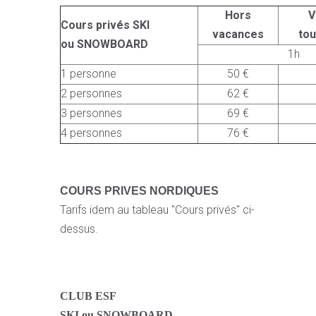
Hors
V
Cours privés SKI
vacances
to
ou SNOWBOARD
1h
1 personne
50 €
2 personnes
62 €
3 personnes
69 €
4 personnes
76 €
COURS PRIVES NORDIQUES
Tarifs idem au tableau "Cours privés" ci-
dessus.
CLUB ESF
SKI ou SNOWBOARD