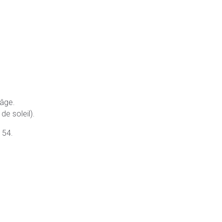
 âge.
de soleil).
 54.