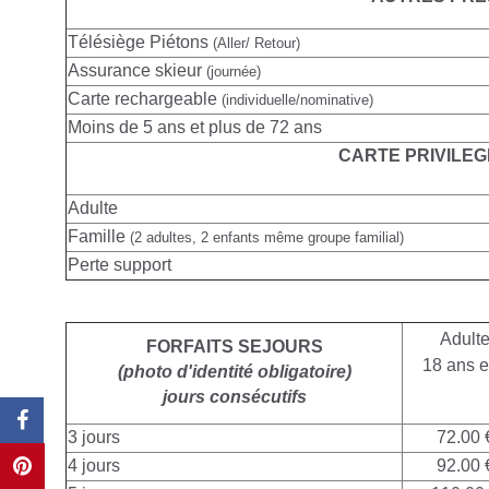
Télésiège Piétons
(Aller/ Retour)
Assurance skieur
(journée)
Carte rechargeable
(individuelle/nominative)
Moins de 5 ans et plus de 72 ans
CARTE PRIVILEG
Adulte
Famille
(2 adultes, 2 enfants même groupe familial)
Perte support
Adult
FORFAITS SEJOURS
18 ans e
(photo d'identité obligatoire)
jours consécutifs
3 jours
72.00 
4 jours
92.00 