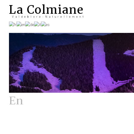
La Colmiane
Valdeblore-Naturellement
En
Hiver
La station