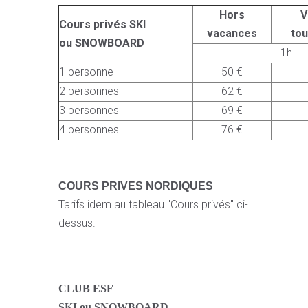
Hors
V
Cours privés SKI
vacances
to
ou SNOWBOARD
1h
1 personne
50 €
2 personnes
62 €
3 personnes
69 €
4 personnes
76 €
COURS PRIVES NORDIQUES
Tarifs idem au tableau "Cours privés" ci-
dessus.
CLUB ESF
SKI ou SNOWBOARD