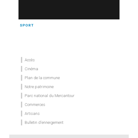
SPORT
Accès
Cinéma
Plan de la commune
Notre patrimoine
Parc national du Mercantour
Commerces
Artisans
Bulletin d'enneigement