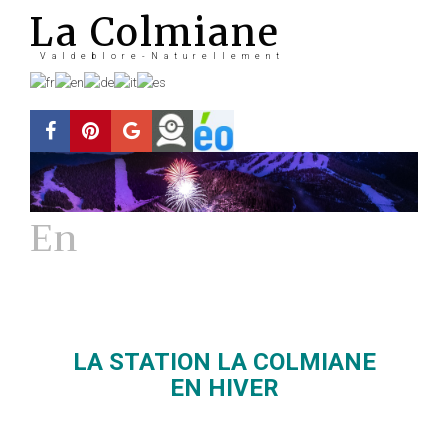
La Colmiane
Valdeblore-Naturellement
En
Hiver
La station
LA STATION LA COLMIANE
EN HIVER