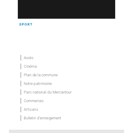
SPORT
Accès
Cinéma
Plan de la commune
Notre patrimoine
Parc national du Mercantour
Commerces
Artisans
Bulletin d'enneigement