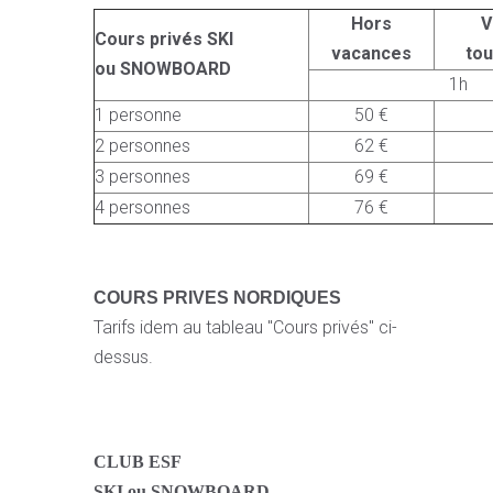
Hors
V
Cours privés SKI
vacances
to
ou SNOWBOARD
1h
1 personne
50 €
2 personnes
62 €
3 personnes
69 €
4 personnes
76 €
COURS PRIVES NORDIQUES
Tarifs idem au tableau "Cours privés" ci-
dessus.
CLUB ESF
SKI ou SNOWBOARD