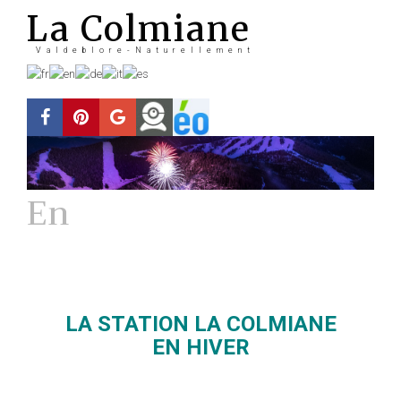
La Colmiane
Valdeblore-Naturellement
En
Hiver
La station
LA STATION LA COLMIANE
EN HIVER