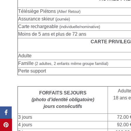
Télésiège Piétons
(Aller/ Retour)
Assurance skieur
(journée)
Carte rechargeable
(individuelle/nominative)
Moins de 5 ans et plus de 72 ans
CARTE PRIVILEG
Adulte
Famille
(2 adultes, 2 enfants même groupe familial)
Perte support
Adult
FORFAITS SEJOURS
18 ans e
(photo d'identité obligatoire)
jours consécutifs
3 jours
72.00 
4 jours
92.00 