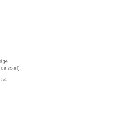
 âge.
de soleil).
 54.