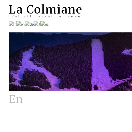
La Colmiane
Valdeblore-Naturellement
En
Hiver
La station